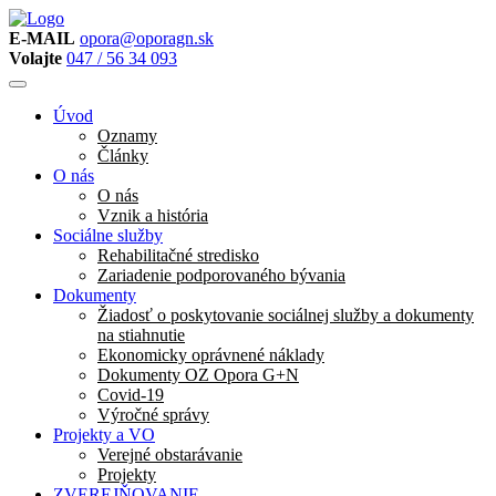
E-MAIL
opora@oporagn.sk
Volajte
047 / 56 34 093
Úvod
Oznamy
Články
O nás
O nás
Vznik a história
Sociálne služby
Rehabilitačné stredisko
Zariadenie podporovaného bývania
Dokumenty
Žiadosť o poskytovanie sociálnej služby a dokumenty
na stiahnutie
Ekonomicky oprávnené náklady
Dokumenty OZ Opora G+N
Covid-19
Výročné správy
Projekty a VO
Verejné obstarávanie
Projekty
ZVEREJŇOVANIE