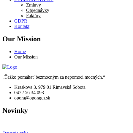
Zmluvy
Objednávky
Faktúry
GDPR
Kontakt
Our Mission
Home
Our Mission
„Ťažko pomáhať bezmocným za nepomoci mocných.“
Kraskova 3, 979 01 Rimavská Sobota
047 / 56 34 093
opora@oporagn.sk
Novinky