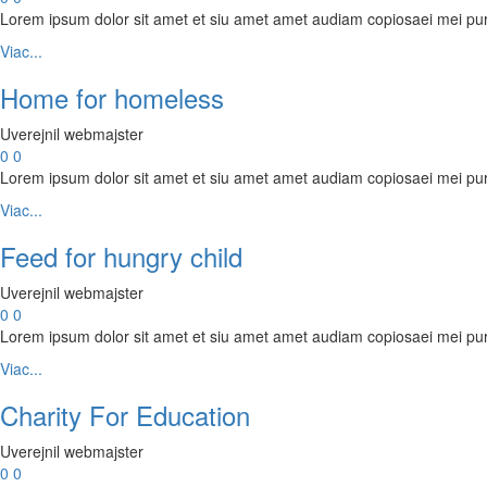
funkcie z
Lorem ipsum dolor sit amet et siu amet amet audiam copiosaei mei pu
webovej
Viac...
stránky zmiznú.
Home for homeless
Marketing
Uverejnil webmajster
Zdieľaním
0
0
svojich záujmov
Lorem ipsum dolor sit amet et siu amet amet audiam copiosaei mei pu
a správania
Viac...
počas návštevy
našej stránky
Feed for hungry child
zvyšujete šancu
na zobrazenie
Uverejnil webmajster
kvalitnejšie
0
0
prispôsobeného
Lorem ipsum dolor sit amet et siu amet amet audiam copiosaei mei pu
obsahu a
Viac...
ponúk.
Charity For Education
Uverejnil webmajster
0
0