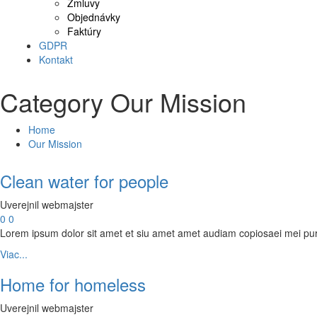
Zmluvy
Objednávky
Faktúry
GDPR
Kontakt
Category Our Mission
Nevyhnutné
Home
Tieto súbory
Our Mission
cookie nie sú
voliteľné. Sú
Clean water for people
potrebné pre
fungovanie
Uverejnil webmajster
webovej
0
0
stránky.
Lorem ipsum dolor sit amet et siu amet amet audiam copiosaei mei pu
Viac...
Štatistiky
Home for homeless
Aby sme
mohli
Uverejnil webmajster
zlepšiť