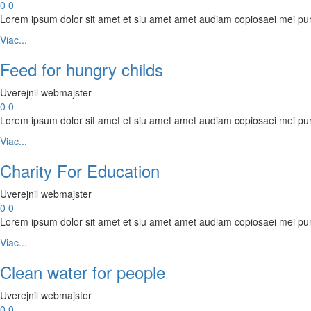
0
0
funkčnosť
Lorem ipsum dolor sit amet et siu amet amet audiam copiosaei mei pu
a štruktúru
webovej
Viac...
stránky na
základe
Feed for hungry childs
spôsobu
používania
Uverejnil webmajster
webovej
0
0
stránky.
Lorem ipsum dolor sit amet et siu amet amet audiam copiosaei mei pu
Viac...
Charity For Education
Používateľská
spokojnosť
Uverejnil webmajster
Aby naša
0
0
stránka počas
Lorem ipsum dolor sit amet et siu amet amet audiam copiosaei mei pu
vašej návštevy
fungovala čo
Viac...
najlepšie. Ak
tieto súbory
Clean water for people
cookie
odmietnete,
Uverejnil webmajster
niektoré
0
0