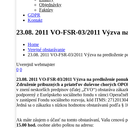
Objednávky
Faktúry
GDPR
Kontakt
23.08. 2011 VO-FSR-03/2011 Výzva na
Nevyhnutné
Tieto súbory
Home
cookie nie sú
Verejné obstarávanie
voliteľné. Sú
23.08. 2011 VO-FSR-03/2011 Výzva na predloženie 
potrebné pre
fungovanie
Uverejnil webmajster
webovej
0
0
stránky.
23.08. 2011 VO-FSR-03/2011 Výzva na predloženie ponu
Združenie príbuzných a priateľov duševne chorých O
v znení neskorších predpisov (ďalej „ZVO“) obstaráva zákaz
Štatistiky
podporený z Európskeho sociálneho fondu v rámci Operačného
Aby sme
v zastúpení Fondu sociálneho rozvoja, kód ITMS: 27120130
mohli
Jedná sa o zákazku s nízkou hodnotou obstarávanú podľa §
zlepšiť
funkčnosť
a štruktúru
Ak máte záujem o účasť na tomto obstarávaní, Vašu cenovú 
webovej
15.00 hod.
osobne alebo poštou na adresu:
stránky na