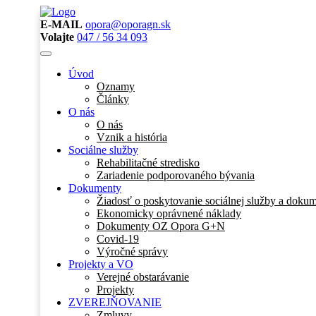
E-MAIL
opora@oporagn.sk
Volajte
047 / 56 34 093
Úvod
Oznamy
Články
O nás
O nás
Vznik a história
Sociálne služby
Rehabilitačné stredisko
Zariadenie podporovaného bývania
Dokumenty
Žiadosť o poskytovanie sociálnej služby a dokum
Ekonomicky oprávnené náklady
Dokumenty OZ Opora G+N
Covid-19
Výročné správy
Projekty a VO
Verejné obstarávanie
Projekty
ZVEREJŇOVANIE
Zmluvy