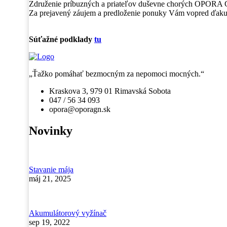
Združenie príbuzných a priateľov duševne chorých OPORA G
základe
Za prejavený záujem a predloženie ponuky Vám vopred ďak
spôsobu
používania
webovej
Súťažné podklady
tu
stránky.
„Ťažko pomáhať bezmocným za nepomoci mocných.“
Používateľská
spokojnosť
Kraskova 3, 979 01 Rimavská Sobota
Aby naša
047 / 56 34 093
stránka počas
opora@oporagn.sk
vašej návštevy
fungovala čo
Novinky
najlepšie. Ak
tieto súbory
cookie
odmietnete,
niektoré
Stavanie mája
funkcie z
máj 21, 2025
webovej
stránky zmiznú.
Akumulátorový vyžínač
sep 19, 2022