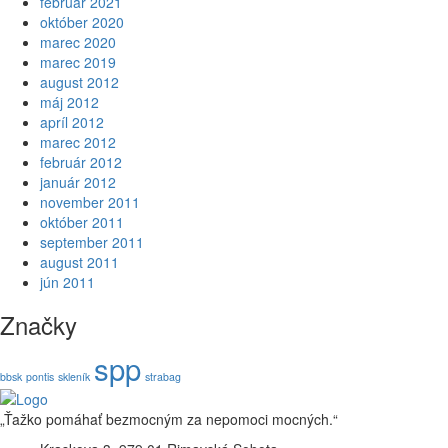
február 2021
funkcie z
október 2020
webovej
marec 2020
stránky zmiznú.
marec 2019
august 2012
máj 2012
Marketing
apríl 2012
Zdieľaním
marec 2012
svojich záujmov
február 2012
a správania
január 2012
počas návštevy
november 2011
našej stránky
október 2011
zvyšujete šancu
september 2011
na zobrazenie
august 2011
kvalitnejšie
jún 2011
prispôsobeného
Značky
obsahu a
ponúk.
spp
bbsk
pontis
skleník
strabag
„Ťažko pomáhať bezmocným za nepomoci mocných.“