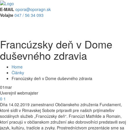
E-MAIL
opora@oporagn.sk
Volajte
047 / 56 34 093
Francúzsky deň v Dome
duševného zdravia
Home
Články
Francúzsky deň v Dome duševného zdravia
01
mar
Uverejnil webmajster
0
1
Dňa 14.02.2019 zamestnanci Občianskeho združenia Fundament,
ktoré sídli v Rimavskej Sobote pripravili pre našich prijímateľov
sociálnych služieb „Francúzsky deň“. Francúzi Mathilde a Romain,
ktorí pracujú v občianskom združení ako dobrovoľníci predstavili svoj
jazyk, kultúru, tradície a zvyky. Prostredníctvom prezentácie sme sa