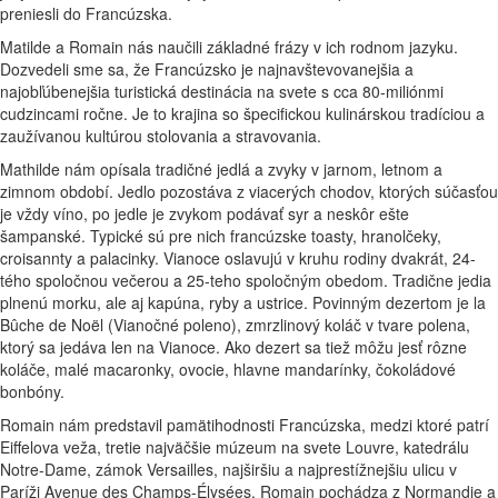
preniesli do Francúzska.
Matilde a Romain nás naučili základné frázy v ich rodnom jazyku.
Dozvedeli sme sa, že Francúzsko je najnavštevovanejšia a
najobľúbenejšia turistická destinácia na svete s cca 80-miliónmi
cudzincami ročne. Je to krajina so špecifickou kulinárskou tradíciou a
zaužívanou kultúrou stolovania a stravovania.
Mathilde nám opísala tradičné jedlá a zvyky v jarnom, letnom a
Nevyhnutné
zimnom období. Jedlo pozostáva z viacerých chodov, ktorých súčasťou
Tieto súbory
je vždy víno, po jedle je zvykom podávať syr a neskôr ešte
cookie nie sú
šampanské. Typické sú pre nich francúzske toasty, hranolčeky,
voliteľné. Sú
croisannty a palacinky. Vianoce oslavujú v kruhu rodiny dvakrát, 24-
potrebné pre
tého spoločnou večerou a 25-teho spoločným obedom. Tradične jedia
fungovanie
plnenú morku, ale aj kapúna, ryby a ustrice. Povinným dezertom je la
webovej
Bûche de Noël (Vianočné poleno), zmrzlinový koláč v tvare polena,
stránky.
ktorý sa jedáva len na Vianoce. Ako dezert sa tiež môžu jesť rôzne
koláče, malé macaronky, ovocie, hlavne mandarínky, čokoládové
bonbóny.
Štatistiky
Romain nám predstavil pamätihodnosti Francúzska, medzi ktoré patrí
Aby sme
Eiffelova veža, tretie najväčšie múzeum na svete Louvre, katedrálu
mohli
Notre-Dame, zámok Versailles, najširšiu a najprestížnejšiu ulicu v
zlepšiť
Paríži Avenue des Champs-Élysées. Romain pochádza z Normandie a