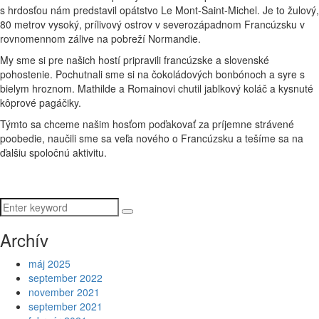
funkčnosť
s hrdosťou nám predstavil opátstvo Le Mont-Saint-Michel. Je to žulový,
a štruktúru
80 metrov vysoký, prílivový ostrov v severozápadnom Francúzsku v
webovej
rovnomennom zálive na pobreží Normandie.
stránky na
My sme si pre našich hostí pripravili francúzske a slovenské
základe
pohostenie. Pochutnali sme si na čokoládových bonbónoch a syre s
spôsobu
bielym hroznom. Mathilde a Romainovi chutil jablkový koláč a kysnuté
používania
kôprové pagáčiky.
webovej
stránky.
Týmto sa chceme našim hosťom poďakovať za príjemne strávené
poobedie, naučili sme sa veľa nového o Francúzsku a tešíme sa na
ďalšiu spoločnú aktivitu.
Používateľská
spokojnosť
Aby naša
stránka počas
vašej návštevy
Archív
fungovala čo
najlepšie. Ak
máj 2025
tieto súbory
september 2022
cookie
november 2021
odmietnete,
september 2021
niektoré